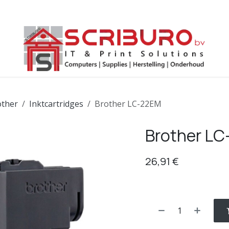
ws
Help
Afspraak
Contact
Endpoint backup
other
Inktcartridges
Brother LC-22EM
Brother L
26,91
€