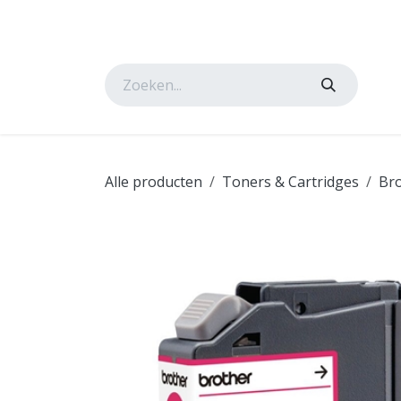
Overslaan naar inhoud
Startpagina
Onze oplossingen
Shop
Nieu
Alle producten
Toners & Cartridges
Br