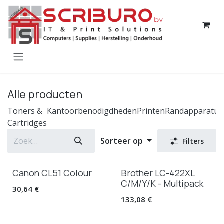
Overslaan naar inhoud
Alle producten
Toners &
Kantoorbenodigdheden
Printen
Randapparatuu
Cartridges
Sorteer op
Filters
Canon CL51 Colour
Brother LC-422XL
C/M/Y/K - Multipack
30,64
€
133,08
€