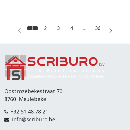
1
2
3
4
…
36
Oostrozebekestraat 70
8760 Meulebeke
+32 51 48 78 21
info@scriburo.be