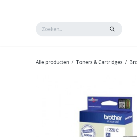
Overslaan naar inhoud
Startpagina
Onze oplossingen
Shop
Nieu
Alle producten
Toners & Cartridges
Br