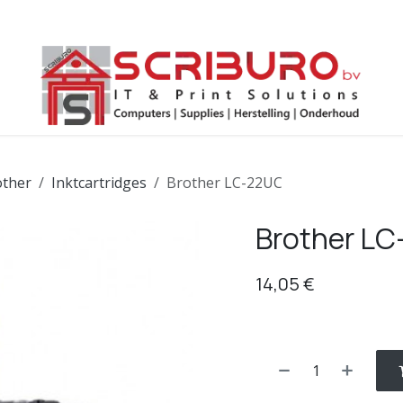
ws
Help
Afspraak
Contact
Endpoint backup
other
Inktcartridges
Brother LC-22UC
Brother L
14,05
€