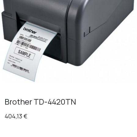
Brother TD-4420TN
404,13
€